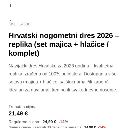
SKU: 14596
Hrvatski nogometni dres 2026 –
replika (set majica + hlačice /
komplet)
Navijački dres Hrvatske za 2026 godinu – kvalitetna
replika izrađena od 100% poliestera. Dostupan u više
setova (majica + hlačice, sa štucnama i/ili kapom).
Idealan za navijanje, trening ili svakodnevno nošenje.
Trenutna cijena:
21,49
€
Regularna cijena:
24,90
€
-14%
Najniža cijena u zadnjih 30 dana prije sniženja:
24,90
€
-14%