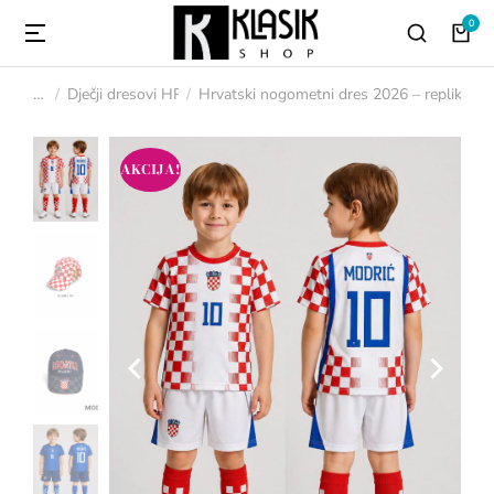
Dječji dresovi HR
Hrvatski nogometni dres 2026 – replika (set
You are here:
AKCIJA!