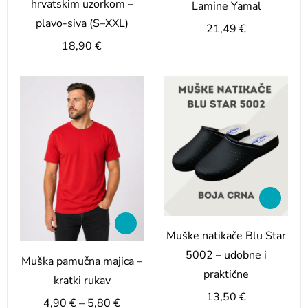
hrvatskim uzorkom –
Lamine Yamal
plavo-siva (S–XXL)
21,49
€
18,90
€
Muške natikače Blu Star
5002 – udobne i
Muška pamučna majica –
praktične
kratki rukav
13,50
€
4,90
€
–
5,80
€