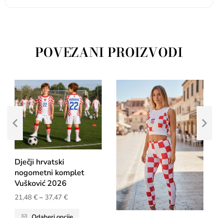
POVEZANI PROIZVODI
Dječji hrvatski
nogometni komplet
Vušković 2026
21,48
€
–
37,47
€
Odaberi opcije