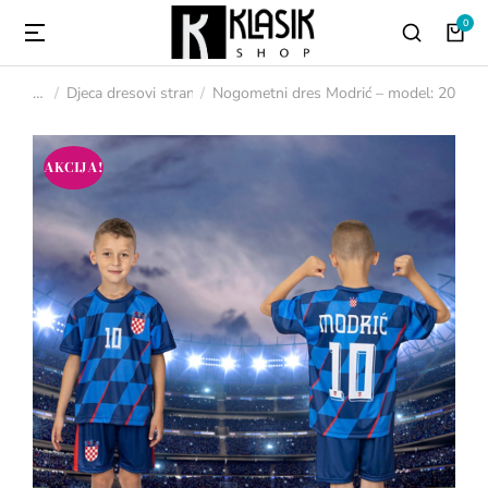
Djeca dresovi strani
Nogometni dres Modrić – model: 2024 pl
You are here:
AKCIJA!