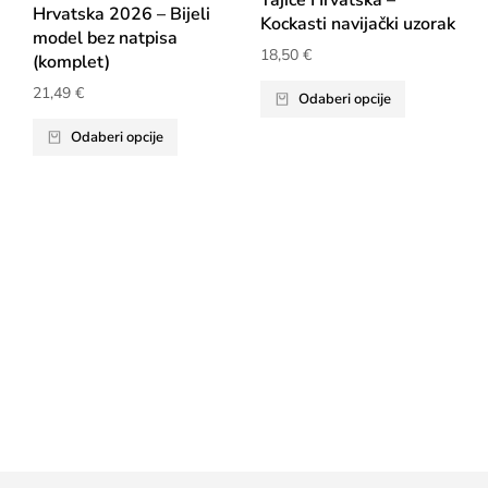
Tajice Hrvatska –
Hrvatska 2026 – Bijeli
Kockasti navijački uzorak
model bez natpisa
18,50
€
(komplet)
21,49
€
Odaberi opcije
Odaberi opcije