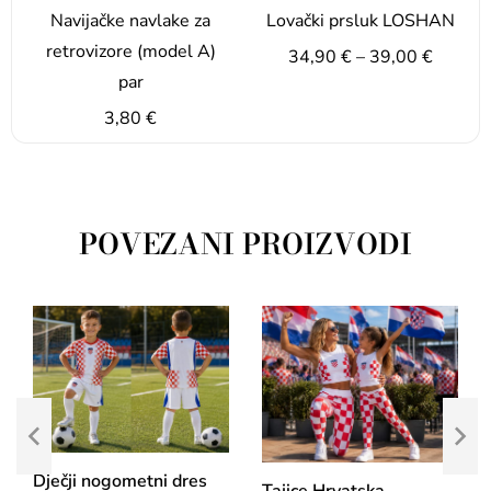
Navijačke navlake za
Lovački prsluk LOSHAN
retrovizore (model A)
34,90
€
–
39,00
€
par
3,80
€
POVEZANI PROIZVODI
Dječji nogometni dres