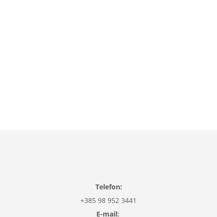
koraku
20,80
€
Sivo-bež
Smeđe-bež
Plavo-bež
Crno-bež
Crvena
Bež
Smeđa
Plava
Crna
Dodaj u košaricu
Telefon:
+385 98 952 3441
E-mail: