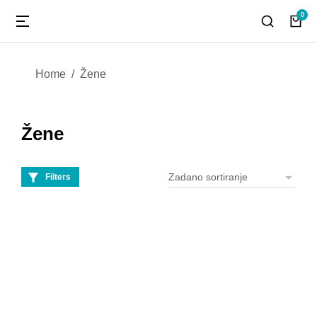
You are here:
Home
Žene
Žene
Filters
Čarape bez gume – 6
DOSS Kućne papuče
pari | Pamučne,
ženske
udobne (39–50)
7,50
€
8,90
€
Model 1
Model 2
Model 3
Model 4
Model 5
Model 6