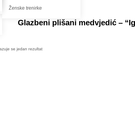
Ženske trenirke
Glazbeni plišani medvjedić – “I
azuje se jedan rezultat
zbeni plišani
vjedić – “Igraj moja
atska” (24 cm) –
eli A, B, C
90
€
Dodaj u košaricu