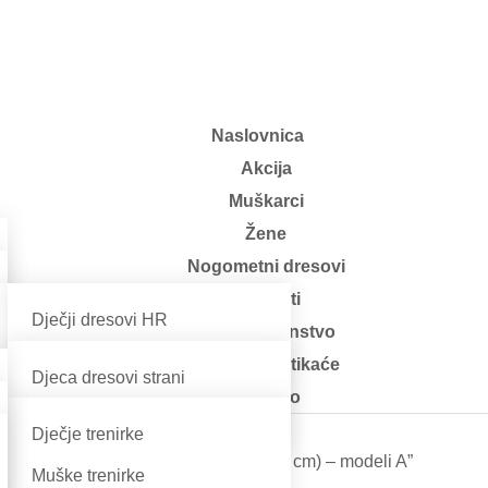
Naslovnica
Akcija
Muškarci
Žene
Nogometni dresovi
Rekviziti
Dječji dresovi HR
Dom i kućanstvo
Muški dresovi HR
Klompe i natikaće
Djeca dresovi strani
Ostalo
Odrasli strani
Dječje trenirke
 medvjedić – “Igraj moja Hrvatska” (24 cm) – modeli A”
Muške trenirke