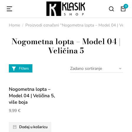
Home
Proizvodi označeni “Nogometna lopta – Model 04 | Veličin
You are here:
Nogometna lopta – Model 04 |
Veličina 5
Filters
Nogometna lopta –
Model 04 | Veličina 5,
više boja
9,99
€
Dodaj u košaricu