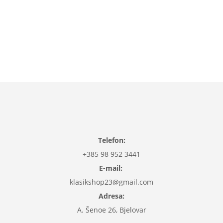
više boja
9,99
€
Dodaj u košaricu
Telefon:
+385 98 952 3441
E-mail:
klasikshop23@gmail.com
Adresa:
A. Šenoe 26, Bjelovar