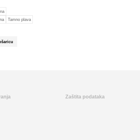
rna
ena
Tamno plava
ošaricu
vanja
Zaštita podataka