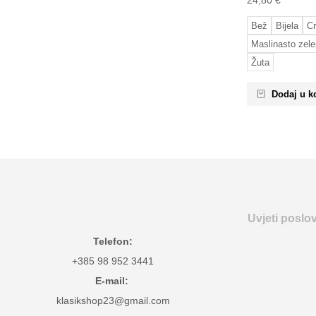
24,80
€
Bež
Bijela
C
Maslinasto zel
Žuta
Dodaj u k
Uvjeti poslo
Telefon:
+385 98 952 3441
E-mail:
klasikshop23@gmail.com