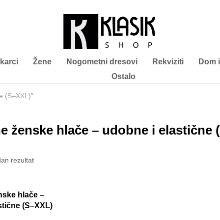
karci
Žene
Nogometni dresovi
Rekviziti
Dom i
Ostalo
ne (S–XXL)”
 ženske hlače – udobne i elastične 
dan rezultat
ske hlače –
stične (S–XXL)