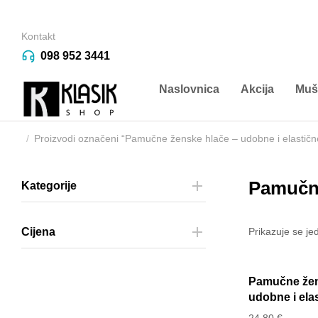
Kontakt
098 952 3441
Naslovnica
Akcija
Muš
Proizvodi označeni “Pamučne ženske hlače – udobne i elastič
You are here:
Pamučne
Kategorije
Prikazuje se je
Cijena
Pamučne žen
udobne i ela