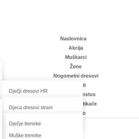
Naslovnica
Akcija
Muškarci
Žene
Nogometni dresovi
Rekviziti
Dječji dresovi HR
Dom i kućanstvo
Muški dresovi HR
Klompe i natikaće
Djeca dresovi strani
Ostalo
Odrasli strani
Dječje trenirke
čarape”
Muške trenirke