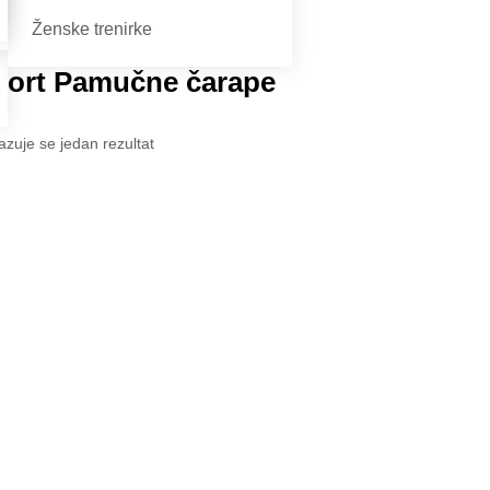
Ženske trenirke
port Pamučne čarape
azuje se jedan rezultat
ort Pamučne čarape
0
€
ela
Crna
Svijetlo Siva
mno plava
Tamno Siva
- 43
44 - 46
47-50
Dodaj u košaricu