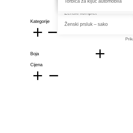
Torbica za ključ automobila
Ženske torbice
Papuče
Ženski komplet
S
Kategorije
Ženski prsluk – sako
Prik
Boja
Sp
Cijena
5,9
Bij
Ta
41 