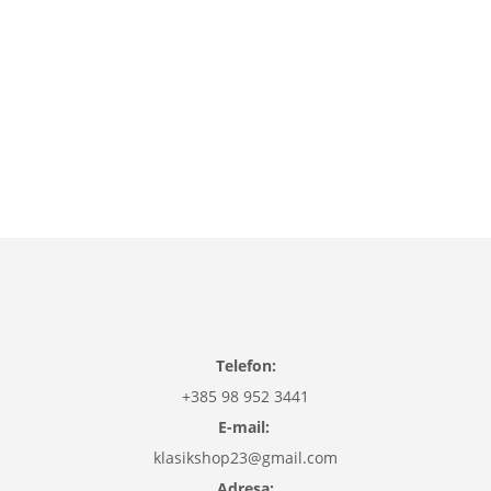
Croatia Collection
12,50
€
Model 01
Model 02
Model 03
Dodaj u košaricu
Telefon:
+385 98 952 3441
E-mail:
klasikshop23@gmail.com
Adresa: