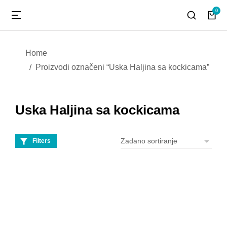
You are here:
Home
Proizvodi označeni “Uska Haljina sa kockicama”
Uska Haljina sa kockicama
Filters
Uska Haljina sa
kockicama
23,50
€
Dodaj u košaricu