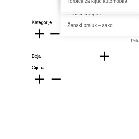
Torbica za ključ automobila
Ženske torbice
Papuče
Ženski komplet
Ž
Kategorije
Ženski prsluk – sako
Prik
Boja
Žen
Cijena
đe
13,
Cr
Pla