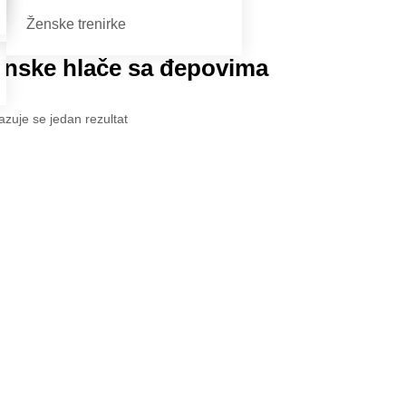
Ženske trenirke
enske hlače sa đepovima
azuje se jedan rezultat
ske hlače sa
povima
00
€
na
Maslinasto Zelena
va
Siva
Dodaj u košaricu