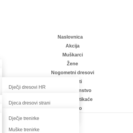
Naslovnica
Akcija
Muškarci
Žene
Nogometni dresovi
Rekviziti
Dječji dresovi HR
Dom i kućanstvo
Muški dresovi HR
Klompe i natikaće
Djeca dresovi strani
Ostalo
Odrasli strani
Dječje trenirke
a đepovima”
Muške trenirke