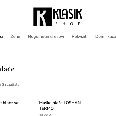
ci
Žene
Nogometni dresovi
Rekviziti
Dom i kuća
lače
h 2 rezultata
 hlače sa
Muške hlače LOSHAN-
TERMO
35,00
€