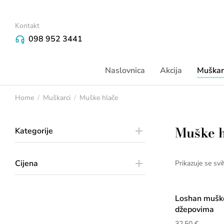
Kontakt
098 952 3441
Naslovnica
Akcija
Muškar
Home
Muškarci
Muške hlače
You are here:
Muške h
Kategorije
Cijena
Prikazuje se svi
Loshan muške
džepovima
32,50
€