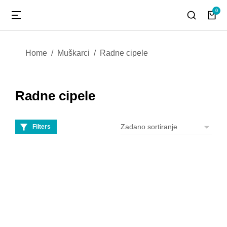
You are here:
Home
Muškarci
Radne cipele
Radne cipele
Filters
Radne cipele
Radne cipele niske bez
čelične kapice
39,00
€
33,80
€
Model 1
Model 2
39
40
41
42
43
44
39
40
41
42
43
44
45
46
47
48
45
46
47
48