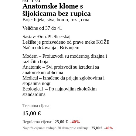
SKU: 11584
Anatomske klome s
šljokicama bez rupica
Boje: bijela, siva, bordo, roza, crna
Veličine od 37 do 41
Sastav: Đon-PU/lice:skaj
Ležište je proizvedeno od prave meke KOŽE
Način održavanja : Brisanjem
Modern – Proiuzvodi su modernog dizajna i
različitih boja
Anatomic – Svi proizvodi su izrađeni sa
anatomskim oblicima
Medical – Izrađene da prijaju zglobovima i
stopalima nogu
Ecological – Po najnovijim ekološkim
standardima
Trenutna cijena:
15,00
€
Regularna cijena:
25,00
€
-40%
Najniža cijena u zadnjih 30 dana prije sniženja:
25,00
€
-40%