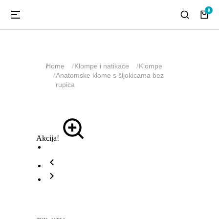
You are here:
Home
Klompe i natikaće
Klompe
Anatomske klome s šljokicama bez
rupica
Akcija!