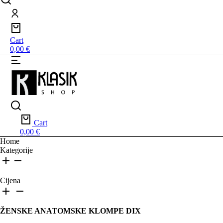
Cart
0,00
€
Cart
0,00
€
You are here:
Home
Kategorije
Cijena
ŽENSKE ANATOMSKE KLOMPE DIX