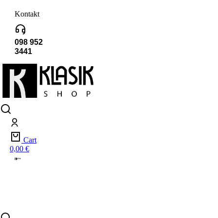
Kontakt
098 952
3441
Cart
0,00
€