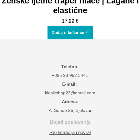
Ženske ljetne traper hlače | Lagane i
elastične
17,99
€
Dodaj u košaricu
Telefon:
+385 98 952 3441
E-mail:
klasikshop23@gmail.com
Adresa:
A. Šenoe 26, Bjelovar
Uvjeti poslovanja
Reklamacija i povrat