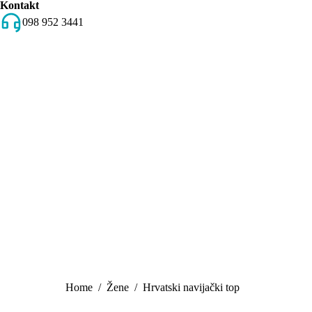
Kontakt
098 952 3441
You are here:
Home
Žene
Hrvatski navijački top