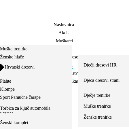
Naslovnica
Akcija
Muškarci
Muške trenirke
Žene
Ženske hlače
Nogometni dresovi
Muške hlače
Rekviziti
Dječji dresovi HR
Hrvatski dresovi
Ženske majice
Muške potkošulje
Dom i kućanstvo
Muški dresovi HR
Ženske trenirke
Djeca dresovi strani
Plahte
Klompe i natikaće
Muške bokserice
Strani dresovi
Klompe
Ostalo
Ženska potkošulja
Odrasli strani
Pamučni ručnici
Radne cipele
Dječje trenirke
Sport Pamučne čarape
Trenirke
Natikače
Žensko donje rublje
Ručnici za plažu
Muške trenirke
Torbica za ključ automobila
Papuče
Ženske torbice
Ženske trenirke
Ženski komplet