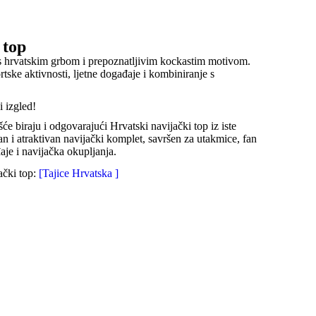
 top
s hrvatskim grbom i prepoznatljivim kockastim motivom.
rtske aktivnosti, ljetne događaje i kombiniranje s
 izgled!
šće biraju i odgovarajući Hrvatski navijački top iz iste
n i atraktivan navijački komplet, savršen za utakmice, fan
aje i navijačka okupljanja.
ački top:
[
Tajice Hrvatska
]