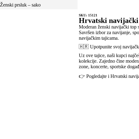
Ženski prsluk – sako
SKU: 15121
Hrvatski navijački
Moderan ženski navijački top 
Savršen izbor za navijanje, spo
navijačkim tajicama.
🇭🇷 Upotpunite svoj navijački
Uz ove tajice, naši kupci najče
kolekcije. Zajedno čine modera
zone, koncerte, sportske događ
👉 Pogledajte i Hrvatski navij