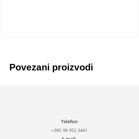
Ženske elegantne hlače
Dječji hrvatski nogometni
ravnog kroja | Udobne i
komplet Vušković 2026
elastične (S–XXL)
21,48
€
–
37,47
€
21,99
€
Povezani proizvodi
Telefon:
+385 98 952 3441
E-mail: