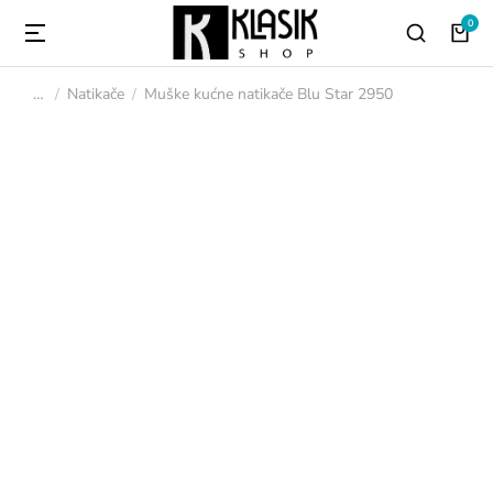
Natikače
Muške kućne natikače Blu Star 2950
You are here: