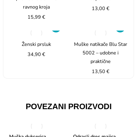
ravnog kroja
13,00
€
15,99
€
Ženski prsluk
Muške natikače Blu Star
5002 – udobne i
34,90
€
praktične
13,50
€
POVEZANI PROIZVODI
Muška dukserica
Odrasli dres majica