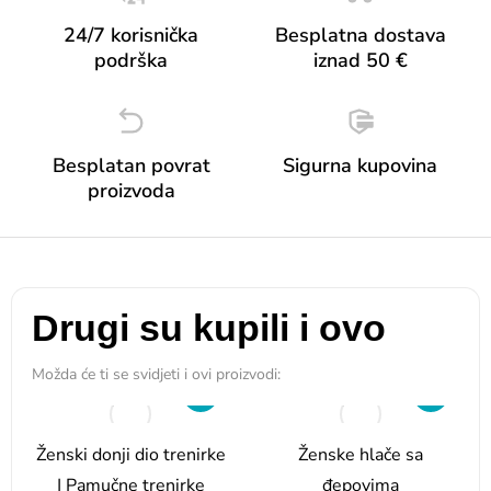
24/7 korisnička
Besplatna dostava
podrška
iznad 50 €
Besplatan povrat
Sigurna kupovina
proizvoda
Drugi su kupili i ovo
Možda će ti se svidjeti i ovi proizvodi:
Ženski donji dio trenirke
Ženske hlače sa
| Pamučne trenirke
đepovima