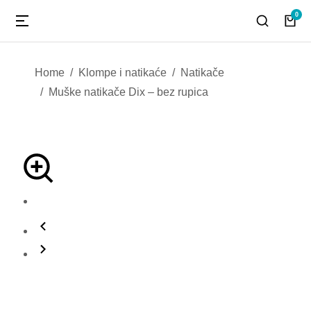
You are here:
Home
Klompe i natikaće
Natikače
Muške natikače Dix – bez rupica