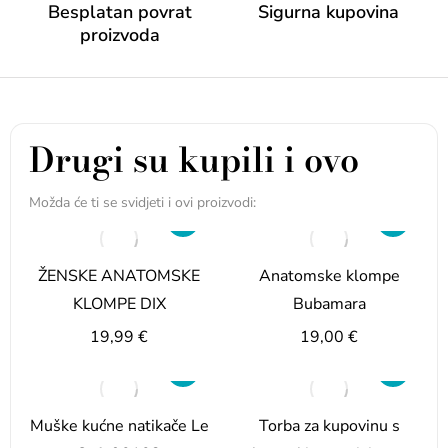
Besplatan povrat
Sigurna kupovina
proizvoda
Drugi su kupili i ovo
Možda će ti se svidjeti i ovi proizvodi:
ŽENSKE ANATOMSKE
Anatomske klompe
KLOMPE DIX
Bubamara
19,99
€
19,00
€
Muške kućne natikače Le
Torba za kupovinu s