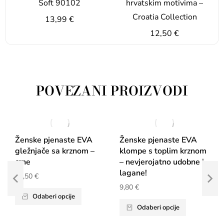
Soft 90102
hrvatskim motivima –
Croatia Collection
13,99
€
12,50
€
POVEZANI PROIZVODI
Ženske pjenaste EVA
Ženske pjenaste EVA
gležnjače sa krznom –
klompe s toplim krznom
crne
– nevjerojatno udobne i
lagane!
11,50
€
9,80
€
Odaberi opcije
Odaberi opcije