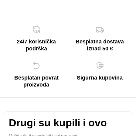
24/7 korisnička
Besplatna dostava
podrška
iznad 50 €
Besplatan povrat
Sigurna kupovina
proizvoda
Drugi su kupili i ovo
Možda će ti se svidjeti i ovi proizvodi: