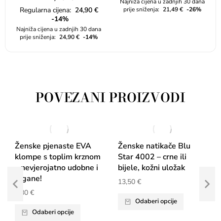
Najniža cijena u zadnjih 30 dana
Regularna cijena:
24,90
€
prije sniženja:
21,49
€
-26%
-14%
Najniža cijena u zadnjih 30 dana
prije sniženja:
24,90
€
-14%
POVEZANI PROIZVODI
Ženske pjenaste EVA
Ženske natikače Blu
klompe s toplim krznom
Star 4002 – crne ili
– nevjerojatno udobne i
bijele, kožni uložak
lagane!
13,50
€
9,80
€
Odaberi opcije
Odaberi opcije