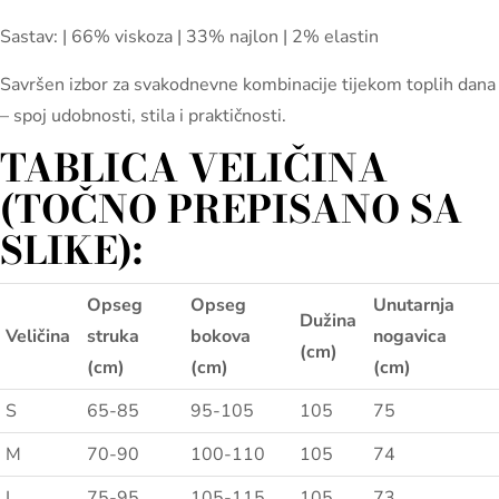
Sastav: | 66% viskoza | 33% najlon | 2% elastin
Savršen izbor za svakodnevne kombinacije tijekom toplih dana
– spoj udobnosti, stila i praktičnosti.
TABLICA VELIČINA
(TOČNO PREPISANO SA
SLIKE):
Opseg
Opseg
Unutarnja
Dužina
Veličina
struka
bokova
nogavica
(cm)
(cm)
(cm)
(cm)
S
65-85
95-105
105
75
M
70-90
100-110
105
74
L
75-95
105-115
105
73