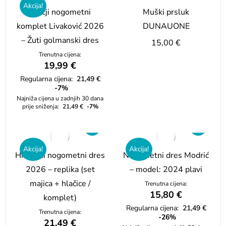
Akcija!
Dječji nogometni
Muški prsluk
komplet Livaković 2026
DUNAUONE
– Žuti golmanski dres
15,00
€
Trenutna cijena:
19,99
€
Regularna cijena:
21,49
€
-7%
Najniža cijena u zadnjih 30 dana
prije sniženja:
21,49
€
-7%
Akcija!
Akcija!
Hrvatski nogometni dres
Nogometni dres Modrić
2026 – replika (set
– model: 2024 plavi
majica + hlačice /
Trenutna cijena:
15,80
€
komplet)
Regularna cijena:
21,49
€
Trenutna cijena:
-26%
21,49
€