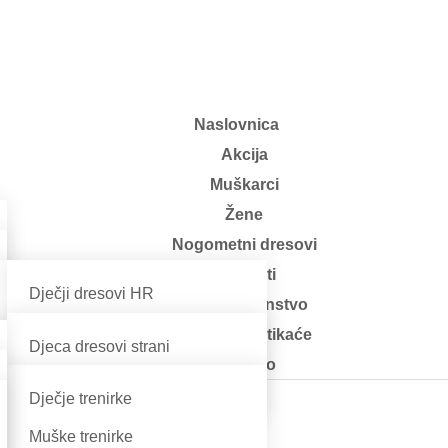
Naslovnica
Akcija
Muškarci
Žene
Nogometni dresovi
Rekviziti
Dječji dresovi HR
Dom i kućanstvo
Muški dresovi HR
Klompe i natikaće
Djeca dresovi strani
Ostalo
Odrasli strani
Dječje trenirke
Muške trenirke