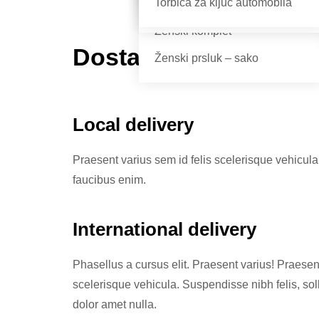
Torbica za ključ automobila
Ženske torbice
Papuče
Ženski komplet
Dostava
Ženski prsluk – sako
Local delivery
Praesent varius sem id felis scelerisque vehicula. 
faucibus enim.
International delivery
Phasellus a cursus elit. Praesent varius! Praesent
scelerisque vehicula. Suspendisse nibh felis, solli
dolor amet nulla.