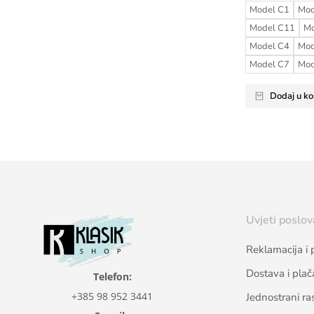
Model C1
Mod
Model C11
Mo
Model C4
Mod
Model C7
Mod
Dodaj u ko
Uvjeti poslov
Reklamacija i 
Dostava i plač
Telefon:
+385 98 952 3441
Jednostrani ra