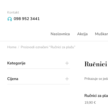
Kontakt
098 952 3441
Naslovnica
Akcija
Muškar
Home
Proizvodi označeni “Ručnici za plažu”
You are here:
Ručnici
Kategorije
Cijena
Prikazuje se jed
Ručnici za pl
19,90
€