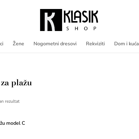
ci
Žene
Nogometni dresovi
Rekviziti
Dom i kuća
 za plažu
an rezultat
ažu model C