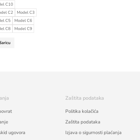
el C10
del C2
Model C3
el C5
Model C6
el C8
Model C9
šaricu
anja
Zaštita podataka
povrat
Politika kolačića
anje
Zaštita podataka
skid ugovora
Izjava o sigurnosti plaćanja