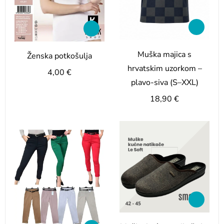
Muška majica s
Ženska potkošulja
hrvatskim uzorkom –
4,00
€
plavo-siva (S–XXL)
18,90
€