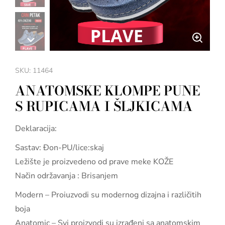
SKU: 11464
ANATOMSKE KLOMPE PUNE
S RUPICAMA I ŠLJKICAMA
Deklaracija:
Sastav: Đon-PU/lice:skaj
Ležište je proizvedeno od prave meke KOŽE
Način održavanja : Brisanjem
Modern – Proiuzvodi su modernog dizajna i različitih
boja
Anatomic – Svi proizvodi su izrađeni sa anatomskim