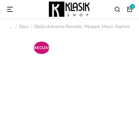
Djeca
Dječja dukserica Ronaldo, Mbappé, Messi, Raphinha
You are here:
AKCIJA!