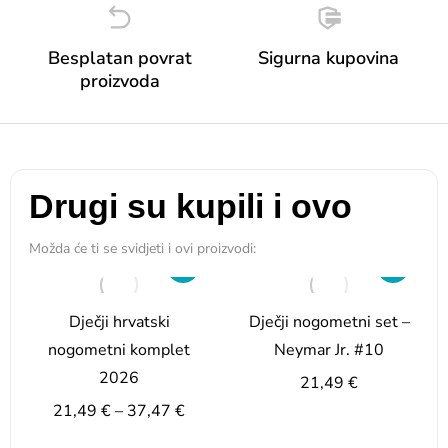
Besplatan povrat
Sigurna kupovina
proizvoda
Drugi su kupili i ovo
Možda će ti se svidjeti i ovi proizvodi:
Dječji hrvatski
Dječji nogometni set –
nogometni komplet
Neymar Jr. #10
2026
21,49
€
21,49
€
–
37,47
€