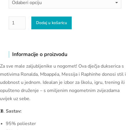
Dodaj u košaricu
Informacije o proizvodu
Za sve male zaljubljenike u nogomet! Ova dječja dukserica s
motivima Ronalda, Mbappéa, Messija i Raphinhe donosi stil i
udobnost u jednom. Idealan je izbor za školu, igru, trening ili
opušteno druženje – s omiljenim nogometnim zvijezdama
uvijek uz sebe.
🧵
Sastav:
95% poliester