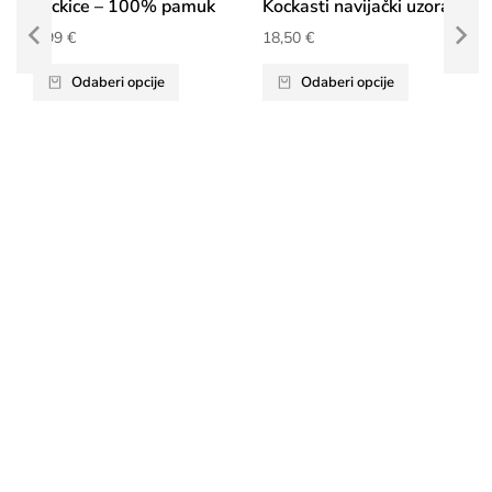
kockice – 100% pamuk
Kockasti navijački uzorak
9,99
€
18,50
€
Odaberi opcije
Odaberi opcije