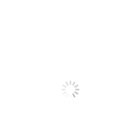
Dječje šilterice s hrvatskim motivima – 16 modela 🇭🇷
7,99
€
Odaberi opcije