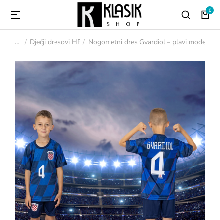
Dječji dresovi HR
Nogometni dres Gvardiol – plavi model b
You are here: