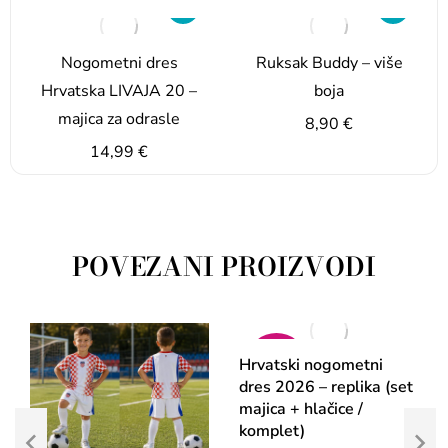
Nogometni dres
Ruksak Buddy – više
Hrvatska LIVAJА 20 –
boja
majica za odrasle
8,90
€
14,99
€
POVEZANI PROIZVODI
AKCIJA!
Hrvatski nogometni
dres 2026 – replika (set
majica + hlačice /
komplet)