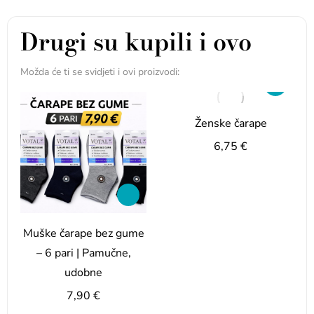
Drugi su kupili i ovo
Možda će ti se svidjeti i ovi proizvodi:
Ženske čarape
6,75
€
Muške čarape bez gume
– 6 pari | Pamučne,
udobne
7,90
€