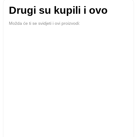
Drugi su kupili i ovo
Možda će ti se svidjeti i ovi proizvodi:
Muške čarape Sport
Muške natikače Gezer
7,20
€
13,50
€