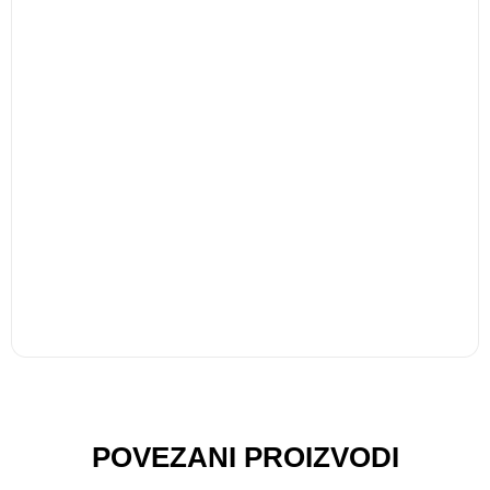
Navijačke kape sa šiltom
– Hrvatski motivi (16
modela) – odrasli
Hlače ženske s remenom
7,99
€
20,00
€
POVEZANI PROIZVODI