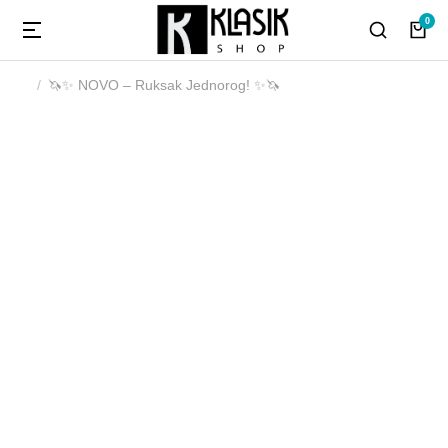
🦄✨ NOVO – Ruksak Jednorog! ✨🦄
You are here: